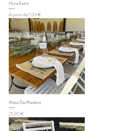
Hora Extra
Preço promocional
A partir de
1,00 €
Mesa De Madeira
Preço
21,00 €