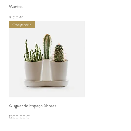
Mantas
Preço
3,00 €
Obrigatório
Aluguer do Espaço 6horas
Preço
1200,00 €